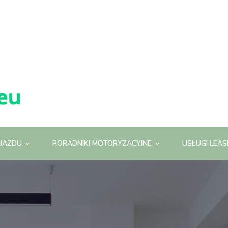
JAZDU
PORADNIKI MOTORYZACYJNE
USŁUGI LEA