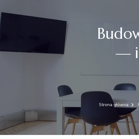
Budow
— i
Strona główna