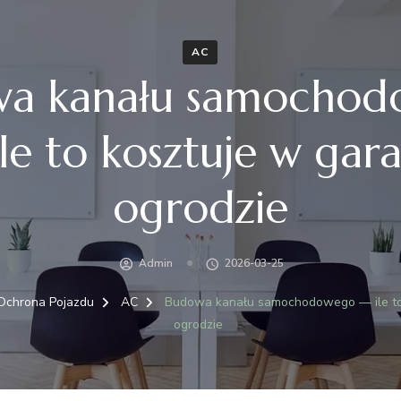
AC
a kanału samocho
le to kosztuje w gara
ogrodzie
Admin
2026-03-25
Ochrona Pojazdu
AC
Budowa kanału samochodowego — ile to 
ogrodzie