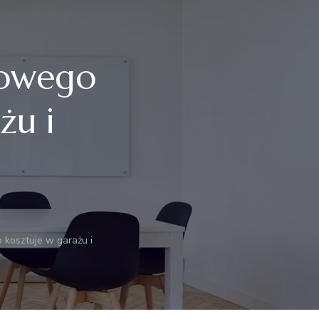
dowego
żu i
kosztuje w garażu i