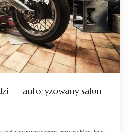
odzi — autoryzowany salon
zystać z autoryzowanego serwisu Mitsubishi