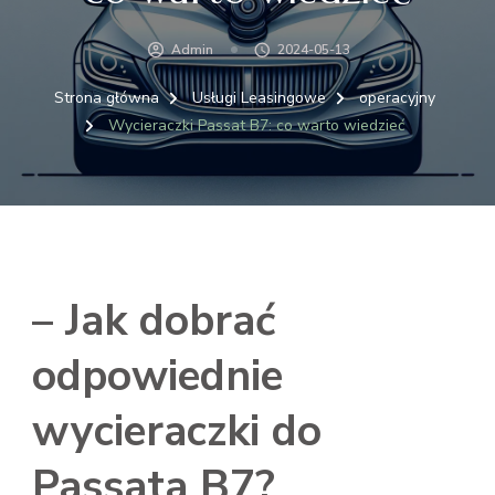
Admin
2024-05-13
Strona główna
Usługi Leasingowe
operacyjny
Wycieraczki Passat B7: co warto wiedzieć
– Jak dobrać
odpowiednie
wycieraczki do
Passata B7?