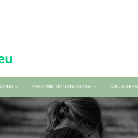
JAZDU
PORADNIKI MOTORYZACYJNE
USŁUGI LEA