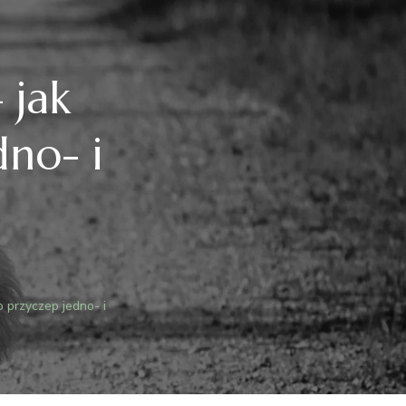
 jak
dno- i
o przyczep jedno- i