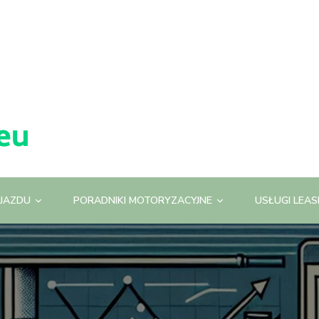
JAZDU
PORADNIKI MOTORYZACYJNE
USŁUGI LEA