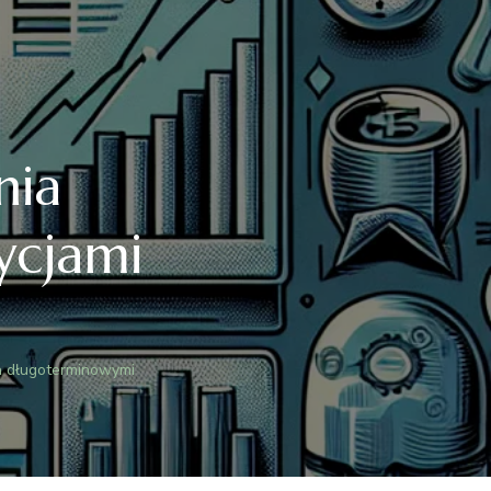
nia
ycjami
a długoterminowymi