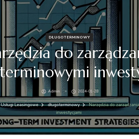
DŁUGOTERMINOWY
rzędzia do zarządza
terminowymi inwest
Admin
2024-01-28
Usługi Leasingowe
długoterminowy
Narzędzia do zarządzani
inwestycjami