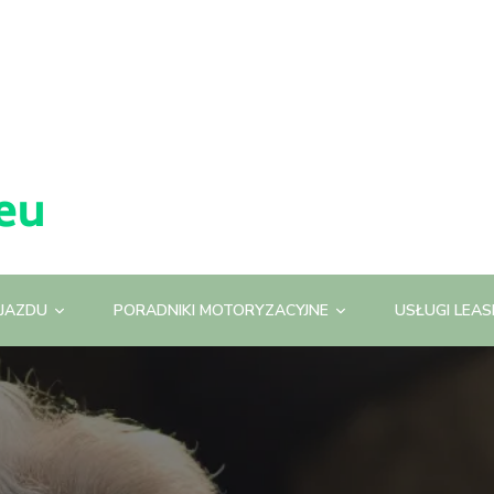
JAZDU
PORADNIKI MOTORYZACYJNE
USŁUGI LEA