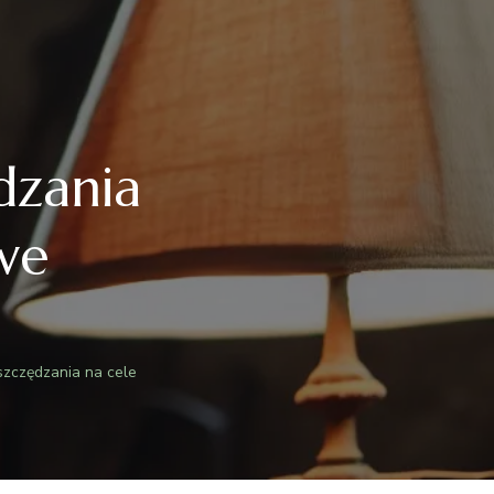
dzania
we
oszczędzania na cele