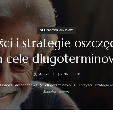
DŁUGOTERMINOWY
ci i strategie oszczę
a cele długotermino
Admin
2023-09-30
Finanse Samochodowe
długoterminowy
Korzyści i strategie 
długoterminowe