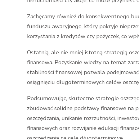
nieruchomości czy akcje, co może przynieść 
Zachęcamy również do konsekwentnego bud
funduszu awaryjnego, który pokryje nieprze
korzystania z kredytów czy pożyczek, co wp
Ostatnią, ale nie mniej istotną strategią o
finansowa. Pozyskanie wiedzy na temat zarz
stabilności finansowej pozwala podejmować 
osiągnięciu długoterminowych celów oszcz
Podsumowując, skuteczne strategie oszczę
zbudować solidne podstawy finansowe na pr
oszczędzania, unikanie rozrzutności, inwes
finansowych oraz rozwijanie edukacji fina
oszczędzania na cele długoterminowe.