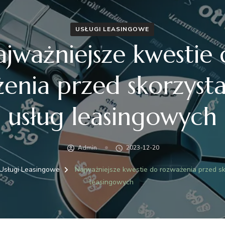
USŁUGI LEASINGOWE
jważniejsze kwestie
enia przed skorzyst
usług leasingowych
Admin
2023-12-20
Usługi Leasingowe
Najważniejsze kwestie do rozważenia przed sk
leasingowych