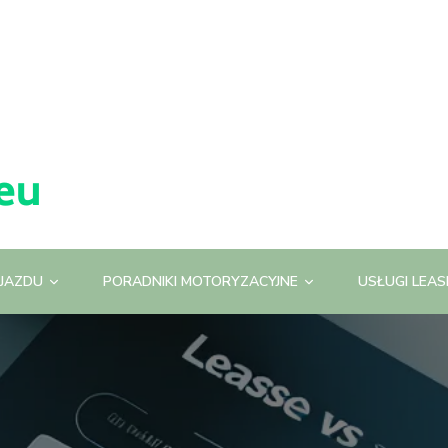
JAZDU
PORADNIKI MOTORYZACYJNE
USŁUGI LEA