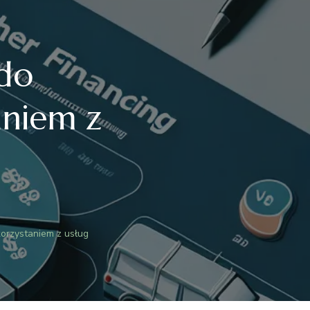
 do
aniem z
orzystaniem z usług